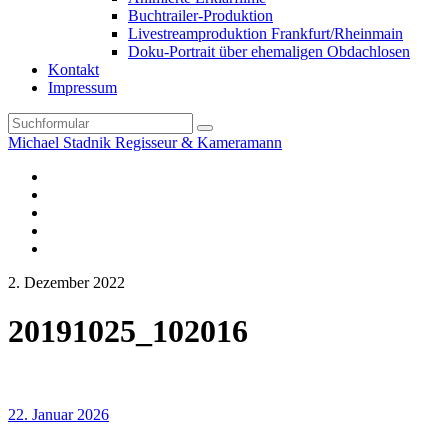
Buchtrailer-Produktion
Livestreamproduktion Frankfurt/Rheinmain
Doku-Portrait über ehemaligen Obdachlosen
Kontakt
Impressum
Search
Michael Stadnik Regisseur & Kameramann
Instagram-
Profil
Youtube
Facebook
Vimeo
TikTok-
Profil
2. Dezember 2022
20191025_102016
22. Januar 2026