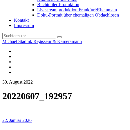
Buchtrailer-Produktion
Livestreamproduktion Frankfurt/Rheinmain
Doku-Portrait über ehemaligen Obdachlosen
Kontakt
Impressum
Search
Michael Stadnik Regisseur & Kameramann
Instagram-
Profil
Youtube
Facebook
Vimeo
TikTok-
Profil
30. August 2022
20220607_192957
22. Januar 2026