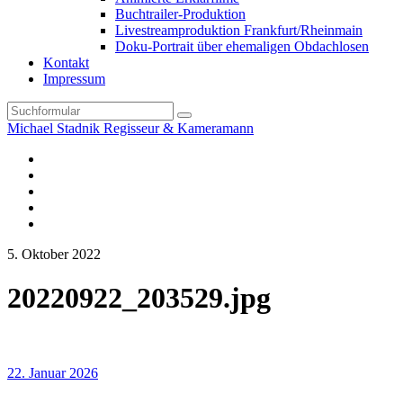
Buchtrailer-Produktion
Livestreamproduktion Frankfurt/Rheinmain
Doku-Portrait über ehemaligen Obdachlosen
Kontakt
Impressum
Search
Michael Stadnik Regisseur & Kameramann
Instagram-
Profil
Youtube
Facebook
Vimeo
TikTok-
Profil
5. Oktober 2022
20220922_203529.jpg
22. Januar 2026