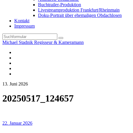
Buchtrailer-Produktion
Livestreamproduktion Frankfurt/Rheinmain
Doku-Portrait über ehemaligen Obdachlosen
Kontakt
Impressum
Search
Michael Stadnik Regisseur & Kameramann
Instagram-
Profil
Youtube
Facebook
Vimeo
TikTok-
Profil
13. Juni 2026
20250517_124657
22. Januar 2026