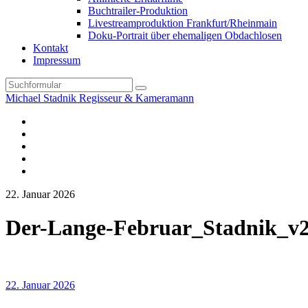
Buchtrailer-Produktion
Livestreamproduktion Frankfurt/Rheinmain
Doku-Portrait über ehemaligen Obdachlosen
Kontakt
Impressum
Search
Michael Stadnik Regisseur & Kameramann
Instagram-
Profil
Youtube
Facebook
Vimeo
TikTok-
Profil
22. Januar 2026
Der-Lange-Februar_Stadnik_
22. Januar 2026