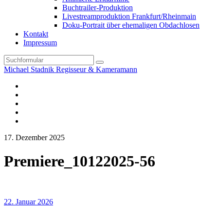
Buchtrailer-Produktion
Livestreamproduktion Frankfurt/Rheinmain
Doku-Portrait über ehemaligen Obdachlosen
Kontakt
Impressum
Search
Michael Stadnik Regisseur & Kameramann
Instagram-
Profil
Youtube
Facebook
Vimeo
TikTok-
Profil
17. Dezember 2025
Premiere_10122025-56
22. Januar 2026