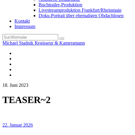
Buchtrailer-Produktion
Livestreamproduktion Frankfurt/Rheinmain
Doku-Portrait über ehemaligen Obdachlosen
Kontakt
Impressum
Search
Michael Stadnik Regisseur & Kameramann
Instagram-
Profil
Youtube
Facebook
Vimeo
TikTok-
Profil
18. Juni 2023
TEASER~2
22. Januar 2026