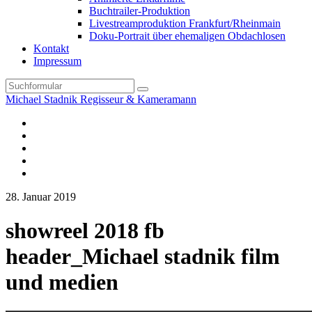
Buchtrailer-Produktion
Livestreamproduktion Frankfurt/Rheinmain
Doku-Portrait über ehemaligen Obdachlosen
Kontakt
Impressum
Search
Michael Stadnik Regisseur & Kameramann
Instagram-
Profil
Youtube
Facebook
Vimeo
TikTok-
Profil
28. Januar 2019
showreel 2018 fb
header_Michael stadnik film
und medien