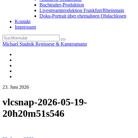
Buchtrailer-Produktion
Livestreamproduktion Frankfurt/Rheinmain
Doku-Portrait über ehemaligen Obdachlosen
Kontakt
Impressum
Search
Michael Stadnik Regisseur & Kameramann
Instagram-
Profil
Youtube
Facebook
Vimeo
TikTok-
Profil
23. Juni 2026
vlcsnap-2026-05-19-
20h20m51s546