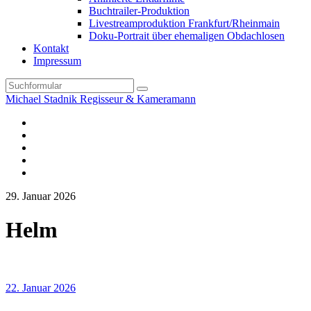
Buchtrailer-Produktion
Livestreamproduktion Frankfurt/Rheinmain
Doku-Portrait über ehemaligen Obdachlosen
Kontakt
Impressum
Search
Michael Stadnik Regisseur & Kameramann
Instagram-
Profil
Youtube
Facebook
Vimeo
TikTok-
Profil
29. Januar 2026
Helm
22. Januar 2026