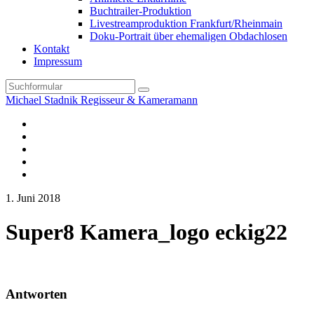
Buchtrailer-Produktion
Livestreamproduktion Frankfurt/Rheinmain
Doku-Portrait über ehemaligen Obdachlosen
Kontakt
Impressum
Search
Michael Stadnik Regisseur & Kameramann
Instagram-
Profil
Youtube
Facebook
Vimeo
TikTok-
Profil
1. Juni 2018
Super8 Kamera_logo eckig22
Antworten