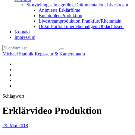
Storytelling – Imagefilm, Dokumentation, Livestream
Animierte Erklärfilme
Buchtrailer-Produktion
Livestreamproduktion Frankfurt/Rheinmain
Doku-Portrait über ehemaligen Obdachlosen
Kontakt
Impressum
Search
Michael Stadnik Regisseur & Kameramann
Instagram-
Profil
Youtube
Facebook
Vimeo
TikTok-
Profil
Schlagwort
Erklärvideo Produktion
29. Mai 2018