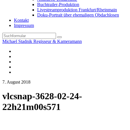
Buchtrailer-Produktion
Livestreamproduktion Frankfurt/Rheinmain
Doku-Portrait über ehemaligen Obdachlosen
Kontakt
Impressum
Search
Michael Stadnik Regisseur & Kameramann
Instagram-
Profil
Youtube
Facebook
Vimeo
TikTok-
Profil
7. August 2018
vlcsnap-3628-02-24-
22h21m00s571