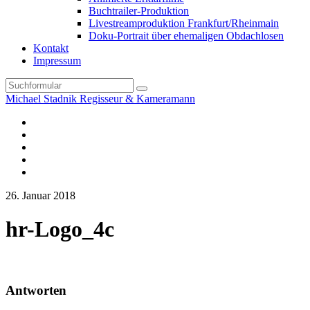
Buchtrailer-Produktion
Livestreamproduktion Frankfurt/Rheinmain
Doku-Portrait über ehemaligen Obdachlosen
Kontakt
Impressum
Search
Michael Stadnik Regisseur & Kameramann
Instagram-
Profil
Youtube
Facebook
Vimeo
TikTok-
Profil
26. Januar 2018
hr-Logo_4c
Antworten