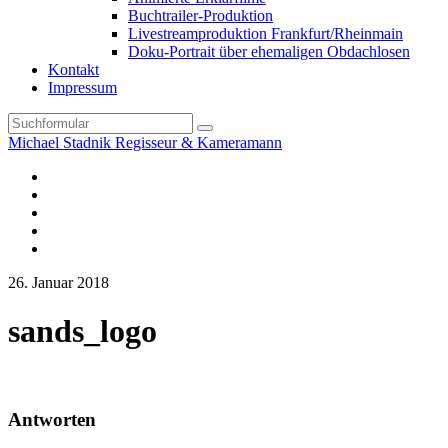
Buchtrailer-Produktion
Livestreamproduktion Frankfurt/Rheinmain
Doku-Portrait über ehemaligen Obdachlosen
Kontakt
Impressum
Search
Michael Stadnik Regisseur & Kameramann
Instagram-
Profil
Youtube
Facebook
Vimeo
TikTok-
Profil
26. Januar 2018
sands_logo
Antworten