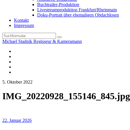
Buchtrailer-Produktion
Livestreamproduktion Frankfurt/Rheinmain
Doku-Portrait über ehemaligen Obdachlosen
Kontakt
Impressum
Search
Michael Stadnik Regisseur & Kameramann
Instagram-
Profil
Youtube
Facebook
Vimeo
TikTok-
Profil
5. Oktober 2022
IMG_20220928_155146_845.jpg
22. Januar 2026