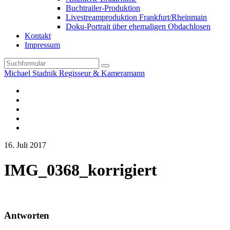
Buchtrailer-Produktion
Livestreamproduktion Frankfurt/Rheinmain
Doku-Portrait über ehemaligen Obdachlosen
Kontakt
Impressum
Search
Michael Stadnik Regisseur & Kameramann
Instagram-
Profil
Youtube
Facebook
Vimeo
TikTok-
Profil
16. Juli 2017
IMG_0368_korrigiert
Antworten